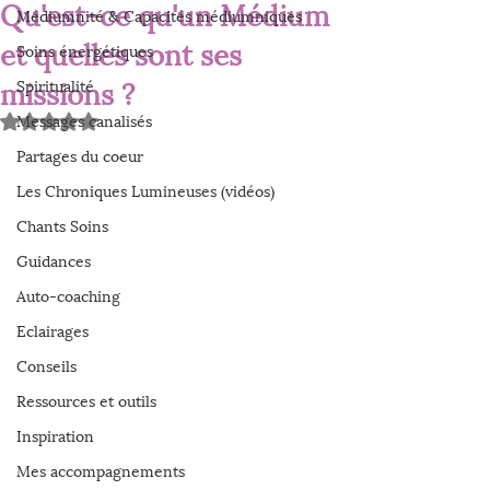
Qu'est-ce qu'un Médium
Médiumnité & Capacités médiumniques
et quelles sont ses
Soins énergétiques
missions ?
Spiritualité
Messages canalisés
Noté NaN étoiles sur 5.
Partages du coeur
Les Chroniques Lumineuses (vidéos)
Chants Soins
Guidances
Auto-coaching
Eclairages
Conseils
Ressources et outils
Inspiration
Mes accompagnements