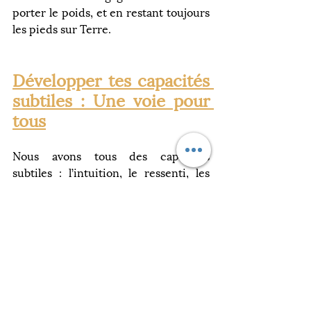
porter le poids, et en restant toujours 
les pieds sur Terre.
Développer tes capacités 
subtiles : Une voie pour 
tous
Nous avons tous des capacités 
subtiles : l’intuition, le ressenti, les 
clair-sens, ou encore la télépathie. 
Ces facultés naturelles sont parfois 
sous-développées parce que nous ne 
prenons pas le temps de les écouter. 
Pourtant, les explorer peut enrichir 
notre vie de manière extraordinaire.
Si ce chemin t'intéresse, je propose 