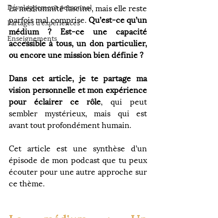
Développement personnel
La médiumnité fascine, mais elle reste 
parfois mal comprise. 
Qu’est-ce qu’un 
Partages d'expériences
médium ?
Est-ce une capacité 
Enseignements
accessible à tous, un don particulier, 
ou encore une mission bien définie ?
Dans cet article, je te partage ma 
vision personnelle et mon expérience 
pour éclairer ce rôle
, qui peut 
sembler mystérieux, mais qui est 
avant tout profondément humain.
Cet article est une synthèse d’un 
épisode de mon podcast que tu peux 
écouter pour une autre approche sur 
ce thème.