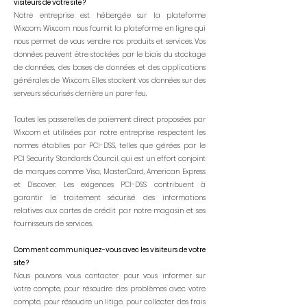
visiteurs de votre site ?
Notre entreprise est hébergée sur la plateforme
Wix.com. Wix.com nous fournit la plateforme en ligne qui
nous permet de vous vendre nos produits et services. Vos
données peuvent être stockées par le biais du stockage
de données, des bases de données et des applications
générales de Wix.com. Elles stockent vos données sur des
serveurs sécurisés derrière un pare-feu.
Toutes les passerelles de paiement direct proposées par
Wix.com et utilisées par notre entreprise respectent les
normes établies par PCI-DSS, telles que gérées par le
PCI Security Standards Council, qui est un effort conjoint
de marques comme Visa, MasterCard, American Express
et Discover. Les exigences PCI-DSS contribuent à
garantir le traitement sécurisé des informations
relatives aux cartes de crédit par notre magasin et ses
fournisseurs de services.
Comment communiquez-vous avec les visiteurs de votre
site ?
Nous pouvons vous contacter pour vous informer sur
votre compte, pour résoudre des problèmes avec votre
compte, pour résoudre un litige, pour collecter des frais