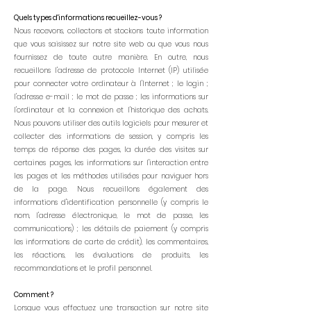
Quels types d'informations recueillez-vous ?
Nous recevons, collectons et stockons toute information
que vous saisissez sur notre site web ou que vous nous
fournissez de toute autre manière. En outre, nous
recueillons l'adresse de protocole Internet (IP) utilisée
pour connecter votre ordinateur à l'Internet ; le login ;
l'adresse e-mail ; le mot de passe ; les informations sur
l'ordinateur et la connexion et l'historique des achats.
Nous pouvons utiliser des outils logiciels pour mesurer et
collecter des informations de session, y compris les
temps de réponse des pages, la durée des visites sur
certaines pages, les informations sur l'interaction entre
les pages et les méthodes utilisées pour naviguer hors
de la page. Nous recueillons également des
informations d'identification personnelle (y compris le
nom, l'adresse électronique, le mot de passe, les
communications) ; les détails de paiement (y compris
les informations de carte de crédit), les commentaires,
les réactions, les évaluations de produits, les
recommandations et le profil personnel.
Comment ?
Lorsque vous effectuez une transaction sur notre site