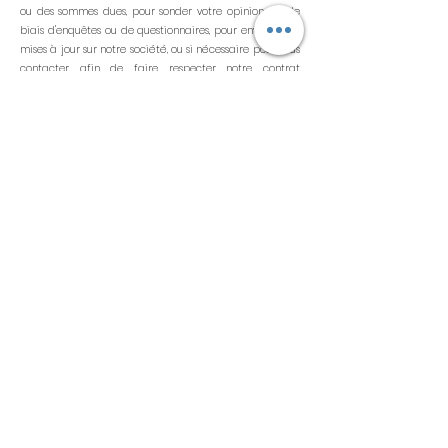
ou des sommes dues, pour sonder votre opinion par le
biais d'enquêtes ou de questionnaires, pour envoyer des
mises à jour sur notre société, ou si nécessaire pour vous
contacter afin de faire respecter notre contrat
d'utilisation, les lois nationales applicables, et tout
accord que nous pourrions avoir avec vous. À ces fins,
nous pouvons vous contacter par courrier électronique,
téléphone, messages textuels et courrier postal.
Comment les visiteurs de votre site peuvent-ils retirer leur
consentement ?
Si vous ne souhaitez plus que nous traitions vos données,
veuillez nous contacter.
Mises à jour de la politique de confidentialité
Nous nous réservons le droit de modifier cette politique
de confidentialité à tout moment, aussi nous vous
invitons à la consulter fréquemment. Les modifications
et les clarifications prendront effet dès leur publication
sur le site web. Si nous apportons des modifications
importantes à la présente politique, nous vous
informerons ici de sa mise à jour, afin que vous sachiez
quelles informations nous recueillons, comment nous les