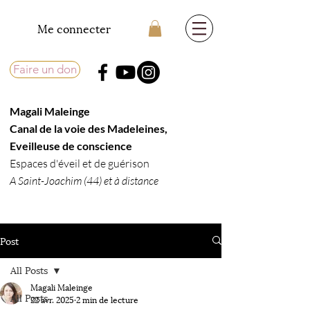
Me connecter
Faire un don
Magali Maleinge
​Canal de la voie des Madeleines,
Eveilleuse de conscience​
Espaces d'éveil et de guérison
A Saint-Joachim (44) et à distance
Post
All Posts
Magali Maleinge
All Posts
22 avr. 2025
2 min de lecture