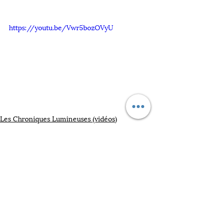
https://youtu.be/Vwr5bozOVyU
Les Chroniques Lumineuses (vidéos)
Ressources et outils
Conseils
Posts similaires
Voir tout