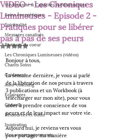
VIDEO - Les Chroniques
Médiumnité & Capacités médiumniques
Lumineuses - Episode 2 -
Soins énergétiques
Pratiques pour se libérer
Spiritualité
Messages canalisés
pas à pas de ses peurs
Partages du coeur
Noté NaN étoiles sur 5.
Les Chroniques Lumineuses (vidéos)
Bonjour à tous,
Chants Soins
⠀
Guidances
La semaine dernière, je vous ai parlé 
de la libération de nos peurs à travers 
Auto-coaching
3 publications et un Workbook (à 
Eclairages
télécharger sur mon site), pour vous 
Conseils
aider à prendre conscience de vos 
peurs et de leur impact sur votre vie.
Ressources et outils
⠀
Inspiration
Aujourd’hui, je reviens vers vous 
Mes accompagnements
pour partager ma manière 